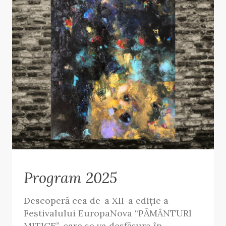
Program 2025
Descoperă cea de-a XII-a ediție a
Festivalului EuropaNova “PĂMÂNTURI
MITICE”, care se va desfășura în