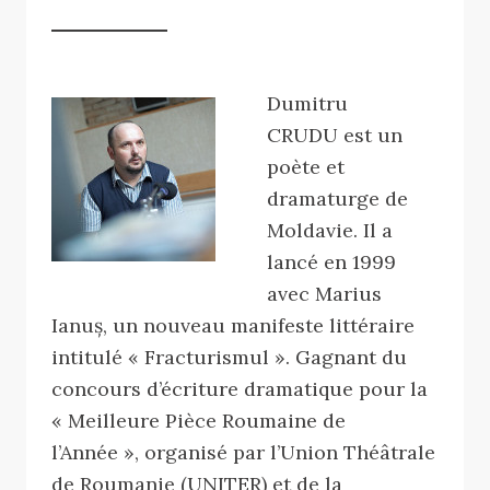
Dumitru
CRUDU
est un
poète et
dramaturge
de
Moldavie
.
Il a
l
ancé en 1999
avec Marius
Ianuș
,
un nouveau
manifeste littéraire
intitulé
«
Fracturismul »
.
Gagnant du
concours
d’écriture dramatique
pour la
«
Meilleure
Pièce
Roumaine
de
l’Année »
,
organisé par
l’Union
Théâtrale
de Roumanie
(
UNITER)
et de la